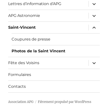
ouvrir
Lettres d’information d’APG
le
sous-
menu
ouvrir
APG Astronomie
le
sous-
menu
ouvrir
Saint-Vincent
le
sous-
menu
Coupures de presse
Photos de la Saint Vincent
ouvrir
Fête des Voisins
le
sous-
menu
Formulaires
Contacts
Association APG
Fièrement propulsé par WordPress