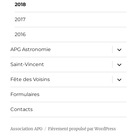
2018
2017
2016
ouvrir
APG Astronomie
le
sous-
menu
ouvrir
Saint-Vincent
le
sous-
menu
ouvrir
Fête des Voisins
le
sous-
menu
Formulaires
Contacts
Association APG
Fièrement propulsé par WordPress