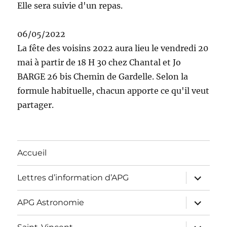
Elle sera suivie d'un repas.
06/05/2022
La fête des voisins 2022 aura lieu le vendredi 20
mai à partir de 18 H 30 chez Chantal et Jo
BARGE 26 bis Chemin de Gardelle. Selon la
formule habituelle, chacun apporte ce qu'il veut
partager.
Accueil
ouvrir
Lettres d’information d’APG
le
sous-
menu
ouvrir
APG Astronomie
le
sous-
menu
ouvrir